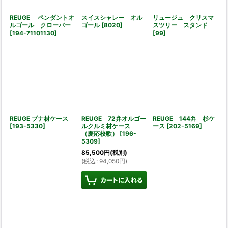
REUGE ペンダントオ
スイスシャレー オル
リュージュ クリスマ
ルゴール クローバー
ゴール
[
8020
]
スツリー スタンド
[
194-71101130
]
[
99
]
REUGE ブナ材ケース
REUGE 72弁オルゴー
REUGE 144弁 杉ケ
[
193-5330
]
ルクルミ材ケース
ース
[
202-5169
]
（慶応校歌）
[
196-
5309
]
85,500
円
(税別)
(
税込
:
94,050
円
)