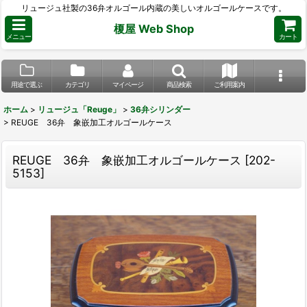
リュージュ社製の36弁オルゴール内蔵の美しいオルゴールケースです。
榎屋 Web Shop
メニュー
カート
用途で選ぶ
カテゴリ
マイページ
商品検索
ご利用案内
ホーム
>
リュージュ「Reuge」
>
36弁シリンダー
>
REUGE 36弁 象嵌加工オルゴールケース
REUGE 36弁 象嵌加工オルゴールケース
[
202-
5153
]