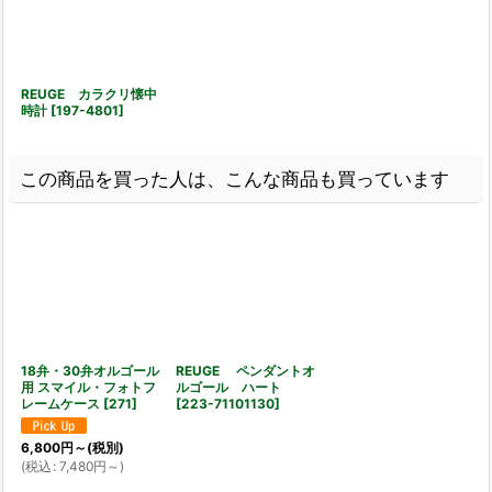
REUGE カラクリ懐中
時計
[
197-4801
]
この商品を買った人は、こんな商品も買っています
18弁・30弁オルゴール
REUGE ペンダントオ
用 スマイル・フォトフ
ルゴール ハート
レームケース
[
271
]
[
223-71101130
]
6,800
円
～
(税別)
(
税込
:
7,480
円
～
)