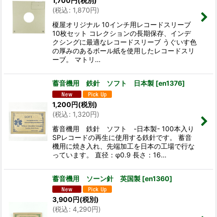
1,700
円
(税別)
(
税込
:
1,870
円
)
榎屋オリジナル 10インチ用レコードスリーブ
10枚セット コレクションの長期保存、インデ
クシングに最適なレコードスリーブ うぐいす色
の厚みのあるボール紙を使用したレコードスリ
ーブ。 マトリ…
蓄音機用 鉄針 ソフト 日本製
[
en1376
]
1,200
円
(税別)
(
税込
:
1,320
円
)
蓄音機用 鉄針 ソフト -日本製- 100本入り
SPレコードの再生に使用する鉄針です。 蓄音
機用に焼き入れ、先端加工を日本の工場で行な
っています。 直径：φ0.9 長さ：16…
蓄音機用 ソーン針 英国製
[
en1360
]
3,900
円
(税別)
(
税込
:
4,290
円
)