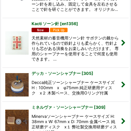
ーン針を差し込み、固定して金具を左右させる
ことで針を研ぐことができます。 オリジナル…
Kacti ソーン針
[
en1356
]
天然素材の蓄音機用ソーン針 サボテンの棘から
作られているので鉄針よりも柔らかく、竹針よ
りも芯がある演奏をお楽しみいただけます。 専
用のシャープナーを使用することで何度も使用
できます。 …
デッカ・ソーンシャプナー
[
305
]
Decca純正ソーンシャープナー ケースサイズ
H：100mm x φ75mm 純正研磨用ディス
ク x２ 木製ベース、交換用Oリング付属
ミネルヴァ・ソーンシャープナー
[
309
]
Minervaソーンシャープナー ケースサイズ H:
38mm x W: 67mm x D: 70mm 金属ベース 純
正研磨ディスク x１ 弊社製交換用研磨ディス