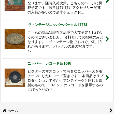
なります。随時入荷次第、こちらのページに掲
載予定です。通常は7月頃にアクセサリー関連
の入荷が多いので是非チェックお…
ヴィンテージニッパーバックル
[
178
]
こちらの商品は現在欠品中で入荷予定もしばら
くの間ございません。 資料としての掲載のみと
なります。 ヴィンテージ物ですので、傷、汚
れがあります。 バックルの裏の写真です。
バ…
ニッパー レコード台
[
69
]
ビクターのマスコットで有名なニッパー犬をモ
チーフにしたレコード置きです。 本商品はリプ
ロダクションですが、アンティークと同じ石膏
製のもので、10インチのレコードを展示するの
にぴったりのサ…
ホーム