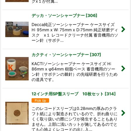
クx１が付属…
デッカ・ソーンシャープナー
[
306
]
Decca純正ソーンシャープナー ケースサイズ
H: 95mm x W: 75mm x D:75mm 純正研磨ディ
スク x１ レコードクリーナ付属 蓄音機用のソ
ーン針（サボテ…
カクティ・ソーンシャープナー
[
307
]
KACTIソーンシャープナー ケースサイズ H:
86mm x φ64mm 樹脂ベース 蓄音機用のソー
ン針（サボテンの棘針）の先端研磨を行うため
の道具です。
12インチ用SP盤スリーブ 10枚セット
[
314
]
このレコードスリーブは0.28mmの厚みのクラ
フト紙により製造されているので、折れ曲りに
くく取り扱いの際にシワが発生することもあり
ません。上部に浅いカットが施してあるのでと
ても心地よくレコードの出し入…