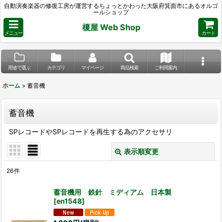
自動演奏楽器の修復工房が運営するちょっとかわった大阪府箕面市にあるオルゴ
ールショップ
榎屋 Web Shop
メニュー
カート
用途で選ぶ
カテゴリ
マイページ
商品検索
ご利用案内
ホーム
>
蓄音機
蓄音機
SPレコードやSPレコードを再生する為のアクセサリ
表示順変更
閉じる
26
件
サブカテゴリ
:
蓄音機用 鉄針 ミディアム 日本製
[
en1548
]
表示数
: