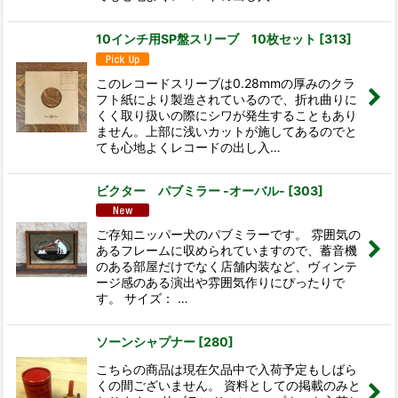
10インチ用SP盤スリーブ 10枚セット
[
313
]
このレコードスリーブは0.28mmの厚みのクラ
フト紙により製造されているので、折れ曲りに
くく取り扱いの際にシワが発生することもあり
ません。上部に浅いカットが施してあるのでと
ても心地よくレコードの出し入…
ビクター パブミラー -オーバル-
[
303
]
ご存知ニッパー犬のパブミラーです。 雰囲気の
あるフレームに収められていますので、蓄音機
のある部屋だけでなく店舗内装など、ヴィンテ
ージ感のある演出や雰囲気作りにぴったりで
す。 サイズ： …
ソーンシャプナー
[
280
]
こちらの商品は現在欠品中で入荷予定もしばら
くの間ございません。 資料としての掲載のみと