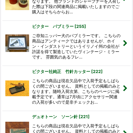
なります。 他ブランドのシャープナーを入荷し
た際は下段の関連商品に掲載いたしますのでご
購入はそちらからお…
ビクター パブミラー
[
255
]
ご存知ニッパー犬のパブミラーです。 こちらの
商品はアンティークではありませんが、ホイ
ン・インダストリーというイリノイ州の会社が
許諾を得て製造していたヴィンテージ・ミラー
です。 雰囲気のあるフレ…
ビクター社純正 竹針カッター
[
222
]
こちらの商品は現在欠品中で入荷予定もしばら
くの間ございません。 資料としての掲載のみと
なります。随時入荷次第、こちらのページに掲
載予定です。通常は7月頃にアクセサリー関連
の入荷が多いので是非チェックお…
デュオトーン ソーン針
[
221
]
こちらの商品は現在欠品中で入荷予定もしばら
くの間ございません。 資料としての掲載のみと