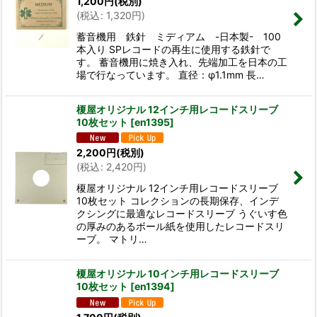
1,200
円
(税別)
(
税込
:
1,320
円
)
並び順
:
蓄音機用 鉄針 ミディアム -日本製- 100
本入り SPレコードの再生に使用する鉄針で
絞り込む
す。 蓄音機用に焼き入れ、先端加工を日本の工
場で行なっています。 直径：φ1.1mm 長…
榎屋オリジナル 12インチ用レコードスリーブ
10枚セット
[
en1395
]
2,200
円
(税別)
(
税込
:
2,420
円
)
榎屋オリジナル 12インチ用レコードスリーブ
10枚セット コレクションの長期保存、インデ
クシングに最適なレコードスリーブ うぐいす色
の厚みのあるボール紙を使用したレコードスリ
ーブ。 マトリ…
榎屋オリジナル 10インチ用レコードスリーブ
10枚セット
[
en1394
]