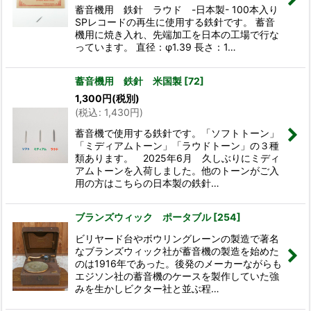
蓄音機用 鉄針 ラウド -日本製- 100本入り
SPレコードの再生に使用する鉄針です。 蓄音
機用に焼き入れ、先端加工を日本の工場で行な
っています。 直径：φ1.39 長さ：1…
蓄音機用 鉄針 米国製
[
72
]
1,300
円
(税別)
(
税込
:
1,430
円
)
蓄音機で使用する鉄針です。「ソフトトーン」
「ミディアムトーン」「ラウドトーン」の３種
類あります。 2025年6月 久しぶりにミディ
アムトーンを入荷しました。他のトーンがご入
用の方はこちらの日本製の鉄針…
ブランズウィック ポータブル
[
254
]
ビリヤード台やボウリングレーンの製造で著名
なブランズウィック社が蓄音機の製造を始めた
のは1916年であった。後発のメーカーながらも
エジソン社の蓄音機のケースを製作していた強
みを生かしビクター社と並ぶ程…