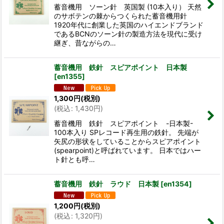
蓄音機用 ソーン針 英国製 (10本入り） 天然
のサボテンの棘からつくられた蓄音機用針
1920年代に創業した英国のハイエンドブランド
であるBCNのソーン針の製造方法を現代に受け
継ぎ、昔ながらの…
蓄音機用 鉄針 スピアポイント 日本製
[
en1355
]
1,300
円
(税別)
(
税込
:
1,430
円
)
蓄音機用 鉄針 スピアポイント -日本製-
100本入り SPレコード再生用の鉄針。 先端が
矢尻の形状をしていることからスピアポイント
(spearpoint)と呼ばれています。 日本ではハー
ト針とも呼…
蓄音機用 鉄針 ラウド 日本製
[
en1354
]
1,200
円
(税別)
(
税込
:
1,320
円
)