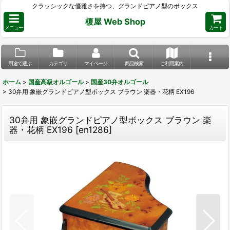
クラッシックな優雅さを持つ、グランドピアノ型のボックス
榎屋 Web Shop
メニュー
カート
用途で選ぶ
カテゴリ
マイページ
商品検索
ご利用案内
ホーム
>
国産高級オルゴール
>
国産30弁オルゴール
>
30弁用 象嵌グランドピアノ型ボックス ブラウン 楽器・花柄 EX196
30弁用 象嵌グランドピアノ型ボックス ブラウン 楽
器・花柄 EX196
[
en1286
]