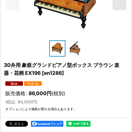
30弁用 象嵌グランドピアノ型ボックス ブラウン 楽
器・花柄 EX196
[
en1286
]
販売価格
:
86,000
円
(税別)
(
税込
:
94,600
円
)
オプションにより価格が変わる場合もあります。
Facebookでシェア