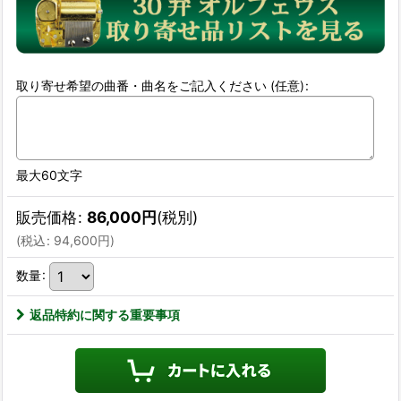
取り寄せ希望の曲番・曲名をご記入ください
(任意)
:
最大60文字
販売価格
:
86,000
円
(税別)
(
税込
:
94,600
円
)
数量
:
返品特約に関する重要事項