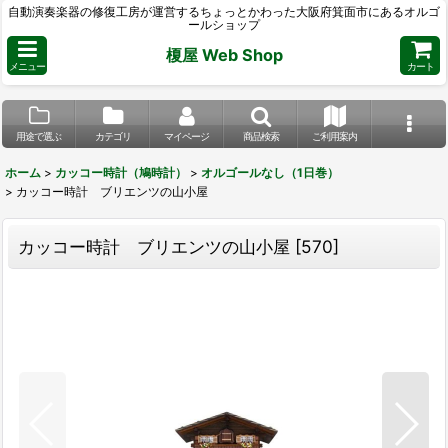
自動演奏楽器の修復工房が運営するちょっとかわった大阪府箕面市にあるオルゴ
ールショップ
榎屋 Web Shop
メニュー
カート
用途で選ぶ
カテゴリ
マイページ
商品検索
ご利用案内
ホーム
>
カッコー時計（鳩時計）
>
オルゴールなし（1日巻）
>
カッコー時計 ブリエンツの山小屋
カッコー時計 ブリエンツの山小屋
[
570
]