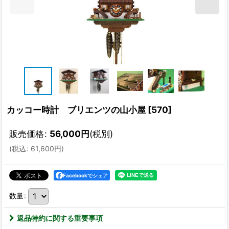
カッコー時計 ブリエンツの山小屋
[
570
]
販売価格
:
56,000
円
(税別)
(
税込
:
61,600
円
)
Facebookでシェア
数量
:
返品特約に関する重要事項