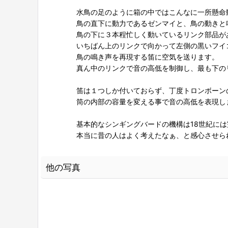
水鳥の足のように箱の中ではこんなに一所懸命
鳥の直下に動力であるゼンマイと、鳥の動きと
鳥の下に３本程忙しく動いているリンク部品が
いちばん上のリンクで向かって左側の黒いフイ
鳥の鳴き声を再現する笛に空気を送ります。
真ん中のリンクで音の高低を制御し、最も下の
笛は１つしか付いておらず、丁度トロンボーン
筒の内部の容量を変える事で音の高低を表現し
基本的なシンギングバードの機構は18世紀に
本当に昔の人はよく考えたなぁ、と感心させら
他の写真