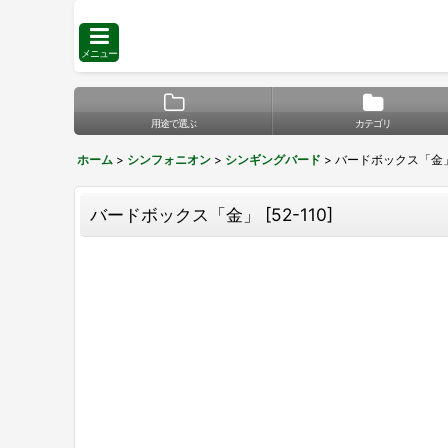
メニュー
用途で選ぶ
カテゴリ
ホーム
>
シンフォニオン
>
シンギングバード
>
バードボックス「金
バードボックス「金」
[
52-110
]