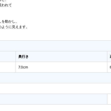
現われて
しを動かし、
のように見えます。
奥行き
7.0cm