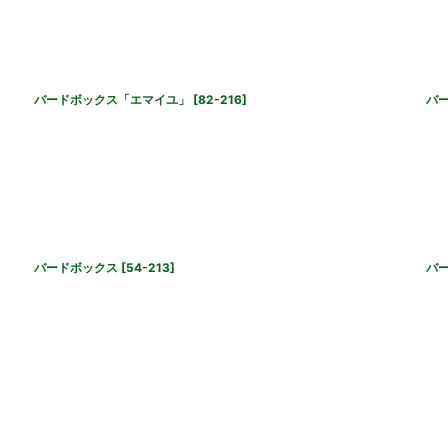
バードボックス「エマイユ」
[
82-216
]
バ
バードボックス
[
54-213
]
バ