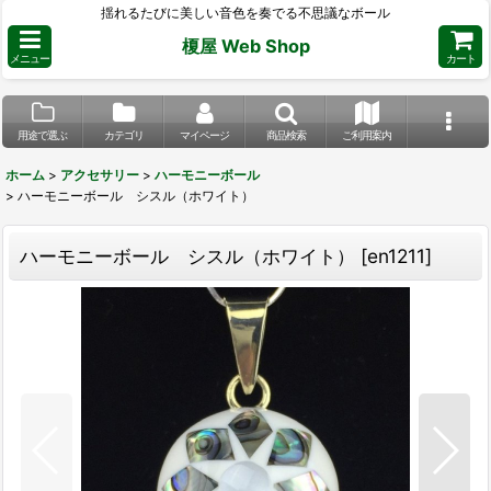
揺れるたびに美しい音色を奏でる不思議なボール
榎屋 Web Shop
メニュー
カート
用途で選ぶ
カテゴリ
マイページ
商品検索
ご利用案内
ホーム
>
アクセサリー
>
ハーモニーボール
>
ハーモニーボール シスル（ホワイト）
ハーモニーボール シスル（ホワイト）
[
en1211
]