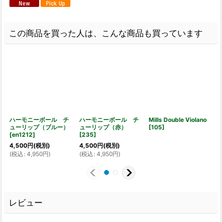
この商品を買った人は、こんな商品も買っています
ハーモニーボール チ
ハーモニーボール チ
Mills Double Violano
ューリップ（ブルー）
ューリップ（赤）
[
105
]
[
en1212
]
[
235
]
[
4,500
円
(税別)
4,500
円
(税別)
(
税込
:
4,950
円
)
(
税込
:
4,950
円
)
レビュー