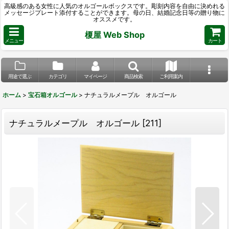
高級感のある女性に人気のオルゴールボックスです。彫刻内容を自由に決めれる
メッセージプレート添付することができます。母の日、結婚記念日等の贈り物に
オススメです。
榎屋 Web Shop
メニュー
カート
用途で選ぶ
カテゴリ
マイページ
商品検索
ご利用案内
ホーム
>
宝石箱オルゴール
>
ナチュラルメープル オルゴール
ナチュラルメープル オルゴール
[
211
]