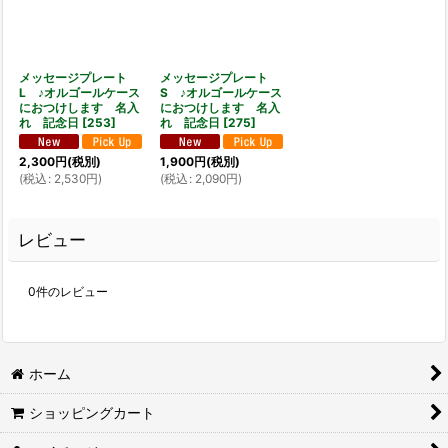
メッセージプレート
メッセージプレート
L ♪オルゴールケース
S ♪オルゴールケース
におつけします 名入
におつけします 名入
れ 記念日
[
253
]
れ 記念日
[
275
]
2,300
円
(税別)
1,900
円
(税別)
(
税込
:
2,530
円
)
(
税込
:
2,090
円
)
レビュー
0
件のレビュー
ホーム
ショッピングカート