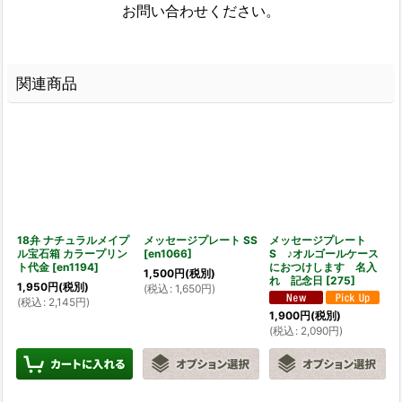
お問い合わせください。
関連商品
18弁 ナチュラルメイプ
メッセージプレート SS
メッセージプレート
ル宝石箱 カラープリン
[
en1066
]
S ♪オルゴールケース
ト代金
[
en1194
]
におつけします 名入
1,500
円
(税別)
れ 記念日
[
275
]
1,950
円
(税別)
(
税込
:
1,650
円
)
(
税込
:
2,145
円
)
1,900
円
(税別)
(
税込
:
2,090
円
)