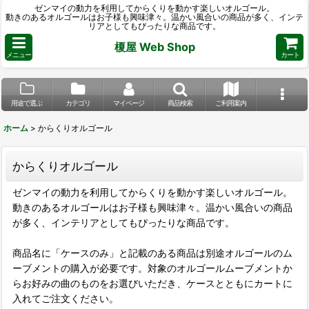
ゼンマイの動力を利用してからくりを動かす楽しいオルゴール。
動きのあるオルゴールはお子様も興味津々。温かい風合いの商品が多く、インテ
リアとしてもぴったりな商品です。
榎屋 Web Shop
メニュー
カート
用途で選ぶ
カテゴリ
マイページ
商品検索
ご利用案内
ホーム
>
からくりオルゴール
からくりオルゴール
ゼンマイの動力を利用してからくりを動かす楽しいオルゴール。
動きのあるオルゴールはお子様も興味津々。温かい風合いの商品
が多く、インテリアとしてもぴったりな商品です。
商品名に「ケースのみ」と記載のある商品は別途オルゴールのム
ーブメントの購入が必要です。対象のオルゴールムーブメントか
らお好みの曲のものをお選びいただき、ケースとともにカートに
入れてご注文ください。