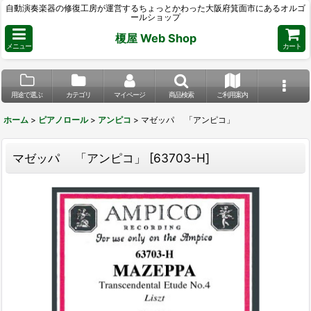
自動演奏楽器の修復工房が運営するちょっとかわった大阪府箕面市にあるオルゴ
ールショップ
榎屋 Web Shop
メニュー
カート
用途で選ぶ
カテゴリ
マイページ
商品検索
ご利用案内
ホーム
>
ピアノロール
>
アンピコ
>
マゼッパ 「アンピコ」
マゼッパ 「アンピコ」
[
63703-H
]