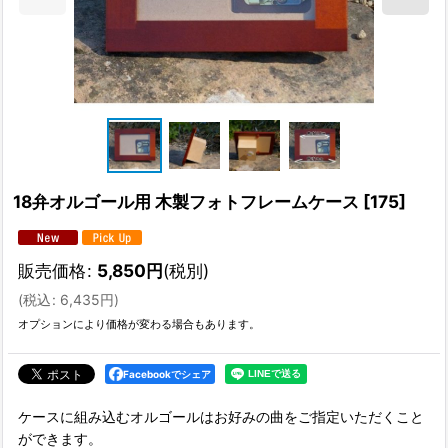
18弁オルゴール用 木製フォトフレームケース
[
175
]
販売価格
:
5,850
円
(税別)
(
税込
:
6,435
円
)
オプションにより価格が変わる場合もあります。
Facebookでシェア
ケースに組み込むオルゴールはお好みの曲をご指定いただくこと
ができます。