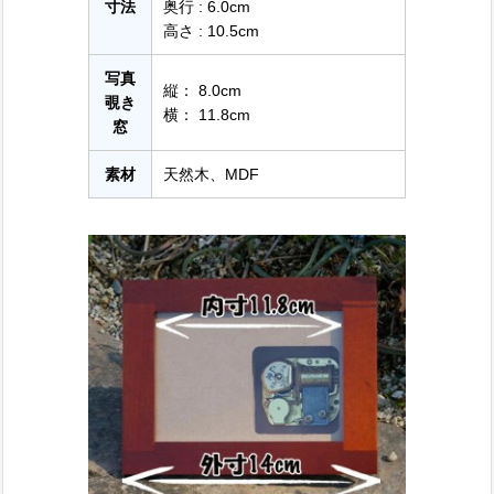
寸法
奥行 : 6.0cm
高さ : 10.5cm
写真
縦： 8.0cm
覗き
横： 11.8cm
窓
素材
天然木、MDF