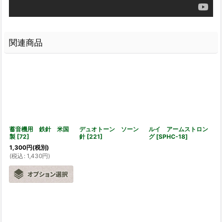
関連商品
蓄音機用 鉄針 米国
デュオトーン ソーン
ルイ アームストロン
製
[
72
]
針
[
221
]
グ
[
SPHC-18
]
1,300
円
(税別)
(
税込
:
1,430
円
)