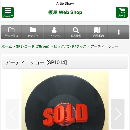
Artie Shaw
榎屋 Web Shop
メニュー
カート
用途で選ぶ
カテゴリ
マイページ
商品検索
ご利用案内
ホーム
>
SPレコード (78rpm)
>
ビッグバンド/ジャズ
>
アーティ ショー
アーティ ショー
[
SP1014
]