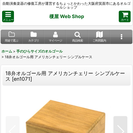
自動演奏楽器の修復工房が運営するちょっとかわった大阪府箕面市にあるオルゴ
ールショップ
榎屋 Web Shop
メニュー
カート
用途で選ぶ
カテゴリ
マイページ
商品検索
ご利用案内
ホーム
>
手のひらサイズのオルゴール
>
18弁オルゴール用 アメリカンチェリー シンプルケース
18弁オルゴール用 アメリカンチェリー シンプルケー
ス
[
en1071
]