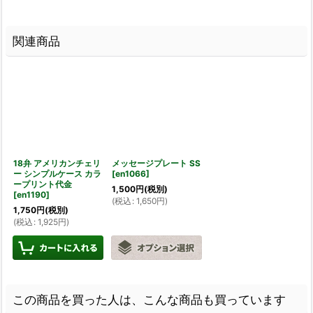
関連商品
18弁 アメリカンチェリ
メッセージプレート SS
ー シンプルケース カラ
[
en1066
]
ープリント代金
1,500
円
(税別)
[
en1190
]
(
税込
:
1,650
円
)
1,750
円
(税別)
(
税込
:
1,925
円
)
この商品を買った人は、こんな商品も買っています