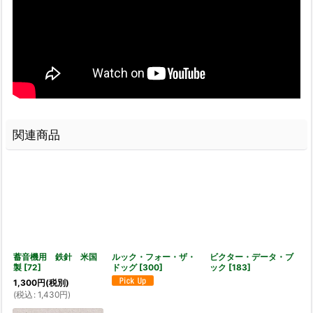
関連商品
蓄音機用 鉄針 米国
ルック・フォー・ザ・
ビクター・データ・ブ
製
[
72
]
ドッグ
[
300
]
ック
[
183
]
1,300
円
(税別)
(
税込
:
1,430
円
)