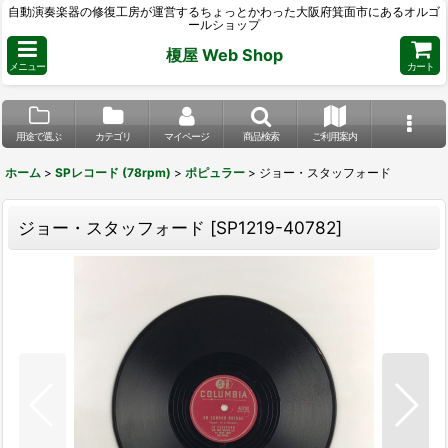
自動演奏楽器の修復工房が運営するちょっとかわった大阪府箕面市にあるオルゴ
ールショップ
榎屋 Web Shop
メニュー
カート
用途で選ぶ
カテゴリ
マイページ
商品検索
ご利用案内
ホーム
>
SPレコード (78rpm)
>
ポピュラー
>
ジョー・スタッフォード
ジョー・スタッフォード
[
SP1219-40782
]