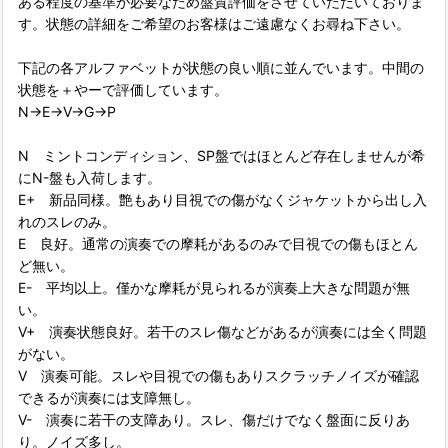
ある程度の基準が必要なため盤質評価をさせていただいておりま
す。状態の詳細をご希望のお客様はご遠慮なくお尋ね下さい。
下記の各アルファベットが状態の良い順に並んでいます。中間の
状態を＋やーで評価しています。
N→E→V→G→P
N ミントコンディション、SP盤ではほとんど存在しませんが希
にN-盤も入荷します。
E+ 新品同様。艶もあり目視での傷がなくジャケットから出し入
れのスレのみ。
E 良好。通常の演奏での摩耗があるのみで目視での傷もほとん
ど無い。
E- 平均以上。僅かな摩耗が見られるが演奏上大きな問題が無
い。
V+ 演奏状態良好。若干のスレ傷などがあるが演奏には全く問題
がない。
V 演奏可能。スレや目視での傷もありスクラッチノイズが確認
できるが演奏には支障無し。
V- 演奏に若干の支障あり。スレ、傷だけでなく盤面に反りあ
り。ノイズ多し。