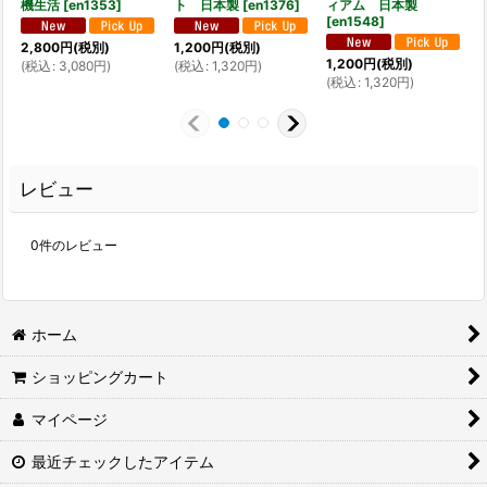
機生活
[
en1353
]
ト 日本製
[
en1376
]
ィアム 日本製
[
en1548
]
[
2,800
円
(税別)
1,200
円
(税別)
1,200
円
(税別)
1
(
税込
:
3,080
円
)
(
税込
:
1,320
円
)
(
税込
:
1,320
円
)
(
レビュー
0
件のレビュー
ホーム
ショッピングカート
マイページ
最近チェックしたアイテム