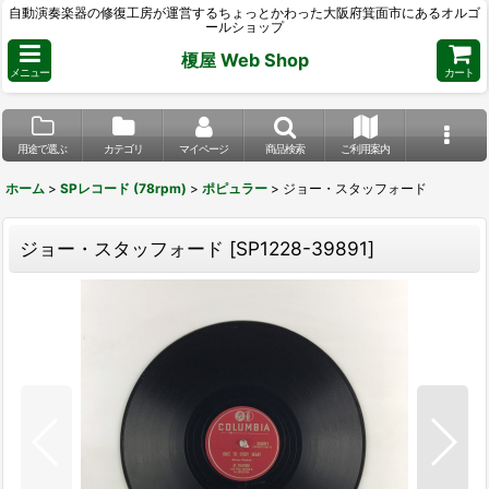
自動演奏楽器の修復工房が運営するちょっとかわった大阪府箕面市にあるオルゴ
ールショップ
榎屋 Web Shop
メニュー
カート
用途で選ぶ
カテゴリ
マイページ
商品検索
ご利用案内
ホーム
>
SPレコード (78rpm)
>
ポピュラー
>
ジョー・スタッフォード
ジョー・スタッフォード
[
SP1228-39891
]