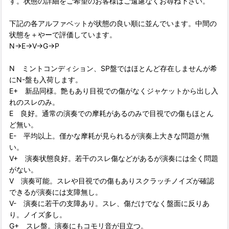
す。状態の詳細をご希望のお客様はご遠慮なくお尋ね下さい。
下記の各アルファベットが状態の良い順に並んでいます。中間の
状態を＋やーで評価しています。
N→E→V→G→P
N ミントコンディション、SP盤ではほとんど存在しませんが希
にN-盤も入荷します。
E+ 新品同様。艶もあり目視での傷がなくジャケットから出し入
れのスレのみ。
E 良好。通常の演奏での摩耗があるのみで目視での傷もほとん
ど無い。
E- 平均以上。僅かな摩耗が見られるが演奏上大きな問題が無
い。
V+ 演奏状態良好。若干のスレ傷などがあるが演奏には全く問題
がない。
V 演奏可能。スレや目視での傷もありスクラッチノイズが確認
できるが演奏には支障無し。
V- 演奏に若干の支障あり。スレ、傷だけでなく盤面に反りあ
り。ノイズ多し。
G+ スレ盤。演奏にもコモリ音が目立つ。