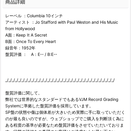
商品詳細
レーベル ：Columbia 10インチ
アーティスト ：Jo Stafford with Paul Weston and His Music
from Hollywood
A面：Keep It A Secret
B面：Once To Every Heart
録音年：1952年
盤質評価 ： A：E-- / B:E--
_/_/_/_/_/_/_/_/_/_/_/_/_/_/_/_/_/_/_/_/_/_/_/_/_/_/_/_/_/_/_/_/_/_/
盤質評価に関して。
弊社では世界的なスタンダードでもあるVJM Record Grading
Systemに準拠した盤質評価を採用しています。
SP盤の状態や傷は個体差が大きいため実際に手に取っていただく
のが最も良いのですが、ウェブショップでご購入を判断頂く為に
ある程度の基準が必要なため盤質評価をさせていただいておりま