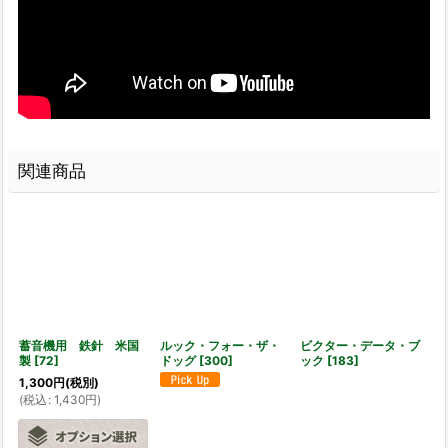
関連商品
蓄音機用 鉄針 米国
ルック・フォー・ザ・
ビクター・データ・ブ
製
[
72
]
ドッグ
[
300
]
ック
[
183
]
1,300
円
(税別)
(
税込
:
1,430
円
)