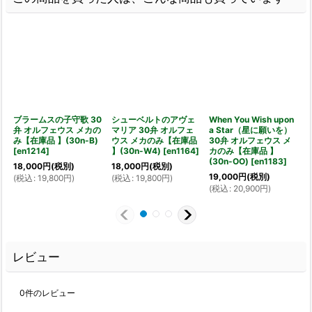
ブラームスの子守歌 30
シューベルトのアヴェ
When You Wish upon
V
弁 オルフェウス メカの
マリア 30弁 オルフェ
a Star（星に願いを）
み【在庫品 】(30n-B)
ウス メカのみ【在庫品
30弁 オルフェウス メ
[
en1214
]
】(30n-W4)
[
en1164
]
カのみ【在庫品 】
(30n-OO)
[
en1183
]
[
18,000
円
(税別)
18,000
円
(税別)
19,000
円
(税別)
(
税込
:
19,800
円
)
(
税込
:
19,800
円
)
(
税込
:
20,900
円
)
レビュー
0
件のレビュー