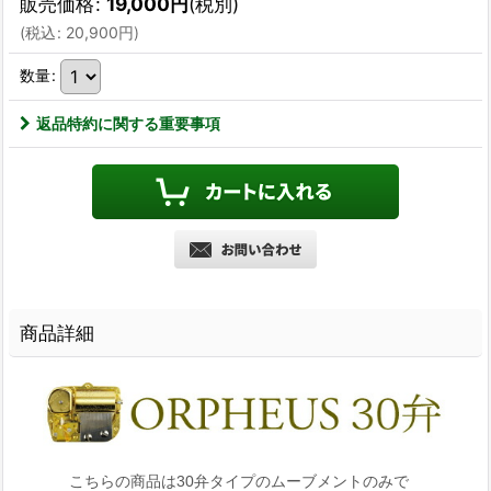
販売価格
:
19,000
円
(税別)
(
税込
:
20,900
円
)
数量
:
返品特約に関する重要事項
商品詳細
こちらの商品は30弁タイプのムーブメントのみで