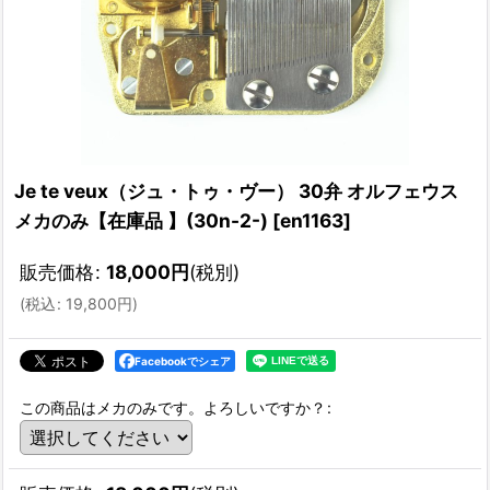
Je te veux（ジュ・トゥ・ヴー） 30弁 オルフェウス
メカのみ【在庫品 】(30n-2-)
[
en1163
]
販売価格
:
18,000
円
(税別)
(
税込
:
19,800
円
)
Facebookでシェア
この商品はメカのみです。よろしいですか？
: