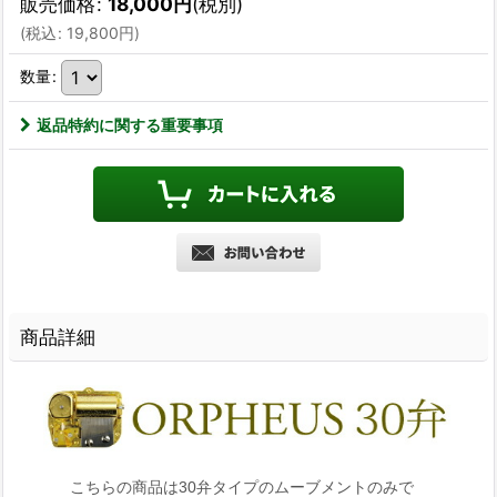
販売価格
:
18,000
円
(税別)
(
税込
:
19,800
円
)
数量
:
返品特約に関する重要事項
商品詳細
こちらの商品は30弁タイプのムーブメントのみで