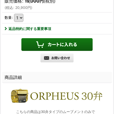
販売価格
:
19,000
円
(税別)
(
税込
:
20,900
円
)
数量
:
返品特約に関する重要事項
商品詳細
こちらの商品は30弁タイプのムーブメントのみで