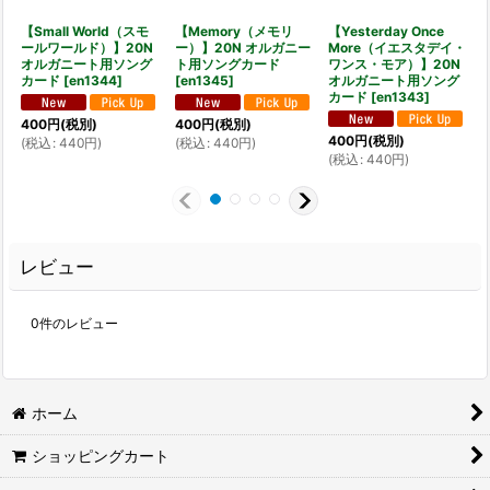
【Small World（スモ
【Memory（メモリ
【Yesterday Once
ールワールド）】20N
ー）】20N オルガニー
More（イエスタデイ・
オルガニート用ソング
ト用ソングカード
ワンス・モア）】20N
カード
[
en1344
]
[
en1345
]
オルガニート用ソング
[
カード
[
en1343
]
400
円
(税別)
400
円
(税別)
400
円
(税別)
(
税込
:
440
円
)
(
税込
:
440
円
)
(
(
税込
:
440
円
)
レビュー
0
件のレビュー
ホーム
ショッピングカート