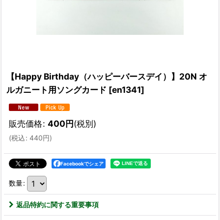
【Happy Birthday（ハッピーバースデイ）】20N オ
ルガニート用ソングカード
[
en1341
]
販売価格
:
400
円
(税別)
(
税込
:
440
円
)
Facebookでシェア
数量
:
返品特約に関する重要事項