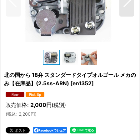
北の国から 18弁 スタンダードタイプオルゴール メカの
み【在庫品】(2.5ss-ARN)
[
en1352
]
販売価格
:
2,000
円
(税別)
(
税込
:
2,200
円
)
Facebookでシェア