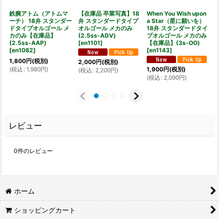
鉄腕アトム（アトムマ
【在庫品 卒業写真】18
When You Wish upon
ーチ） 18弁 スタンダー
弁 スタンダードタイプ
a Star（星に願いを）
ドタイプオルゴール メ
オルゴール メカのみ
18弁 スタンダードタイ
カのみ【在庫品】
(2.5ss-ADV)
プオルゴール メカのみ
(2.5ss-AAP)
[
en1101
]
【在庫品】(3s-OO)
[
en1082
]
[
en1143
]
[
1,800
円
(税別)
2,000
円
(税別)
(
税込
:
1,980
円
)
1,900
円
(税別)
(
税込
:
2,200
円
)
(
税込
:
2,090
円
)
レビュー
0
件のレビュー
ホーム
ショッピングカート