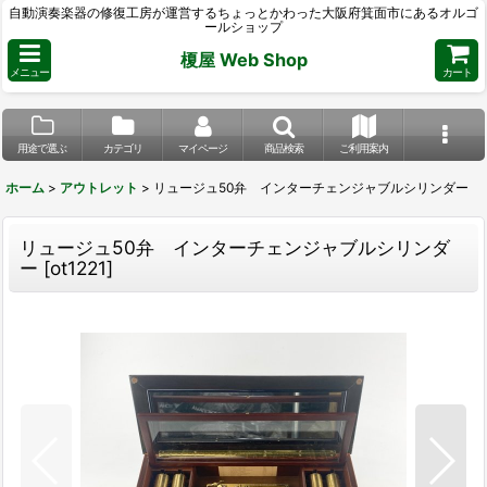
自動演奏楽器の修復工房が運営するちょっとかわった大阪府箕面市にあるオルゴ
ールショップ
榎屋 Web Shop
メニュー
カート
用途で選ぶ
カテゴリ
マイページ
商品検索
ご利用案内
ホーム
>
アウトレット
>
リュージュ50弁 インターチェンジャブルシリンダー
リュージュ50弁 インターチェンジャブルシリンダ
ー
[
ot1221
]