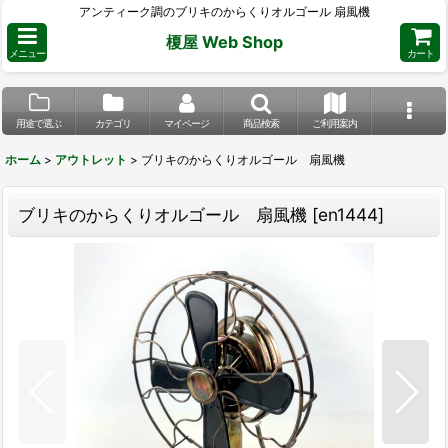
アンティーク調のブリキのからくりオルゴール 扇風機
榎屋 Web Shop
メニュー
カート
用途で選ぶ
カテゴリ
マイページ
商品検索
ご利用案内
ホーム
>
アウトレット
>
ブリキのからくりオルゴール 扇風機
ブリキのからくりオルゴール 扇風機
[
en1444
]