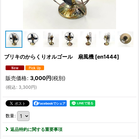
ブリキのからくりオルゴール 扇風機
[
en1444
]
販売価格
:
3,000
円
(税別)
(
税込
:
3,300
円
)
Facebookでシェア
数量
:
返品特約に関する重要事項