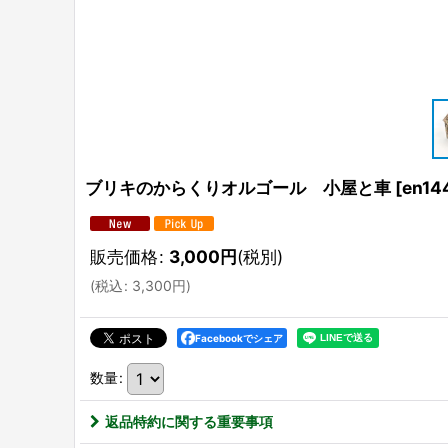
ブリキのからくりオルゴール 小屋と車
[
en14
販売価格
:
3,000
円
(税別)
(
税込
:
3,300
円
)
Facebookでシェア
数量
:
返品特約に関する重要事項