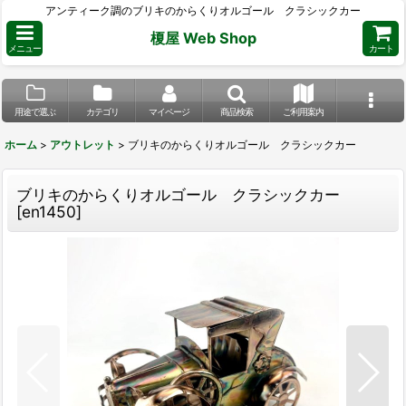
アンティーク調のブリキのからくりオルゴール クラシックカー
榎屋 Web Shop
メニュー
カート
用途で選ぶ
カテゴリ
マイページ
商品検索
ご利用案内
ホーム
>
アウトレット
>
ブリキのからくりオルゴール クラシックカー
ブリキのからくりオルゴール クラシックカー
[
en1450
]