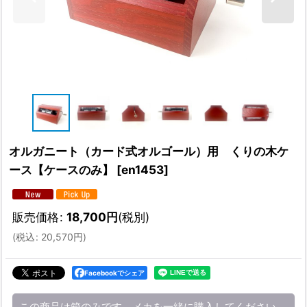
オルガニート（カード式オルゴール）用 くりの木ケ
ース【ケースのみ】
[
en1453
]
販売価格
:
18,700
円
(税別)
(
税込
:
20,570
円
)
Facebookでシェア
この商品は箱のみです。メカを一緒に購入してください