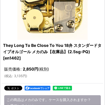
They Long To Be Close To You 18弁 スタンダードタ
イプオルゴール メカのみ【在庫品】(2.5sg-PQ)
[
en1462
]
販売価格
:
2,850
円
(税別)
(
税込
:
3,135
円
)
Facebookでシェア
この商品はメカのみです。ケースを購入されますか？