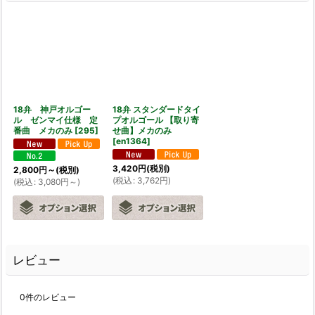
18弁 神戸オルゴー
18弁 スタンダードタイ
ル ゼンマイ仕様 定
プオルゴール 【取り寄
番曲 メカのみ
[
295
]
せ曲】メカのみ
[
en1364
]
3,420
円
(税別)
2,800
円
～
(税別)
(
税込
:
3,762
円
)
(
税込
:
3,080
円
～
)
レビュー
0
件のレビュー