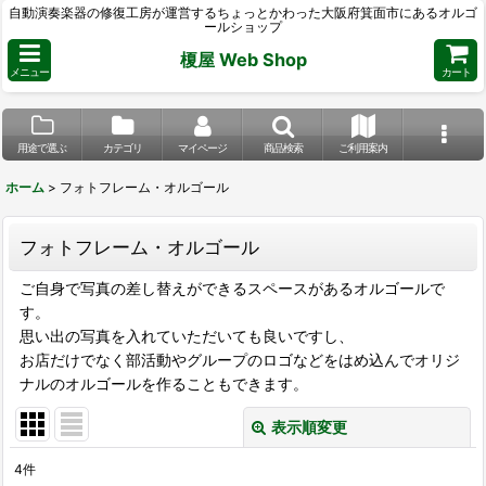
自動演奏楽器の修復工房が運営するちょっとかわった大阪府箕面市にあるオルゴ
ールショップ
榎屋 Web Shop
メニュー
カート
用途で選ぶ
カテゴリ
マイページ
商品検索
ご利用案内
ホーム
>
フォトフレーム・オルゴール
フォトフレーム・オルゴール
ご自身で写真の差し替えができるスペースがあるオルゴールで
す。
思い出の写真を入れていただいても良いですし、
お店だけでなく部活動やグループのロゴなどをはめ込んでオリジ
ナルのオルゴールを作ることもできます。
表示順変更
閉じる
4
件