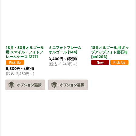
表示数
:
並び順
:
絞り込む
18弁・30弁オルゴール
ミニフォトフレーム
18弁オルゴール用 ポッ
用 スマイル・フォトフ
オルゴール
[
144
]
プアップフォト宝石箱
レームケース
[
271
]
[
en1293
]
3,400
円
～
(税別)
(
税込
:
3,740
円
～
)
6,800
円
～
(税別)
(
税込
:
7,480
円
～
)