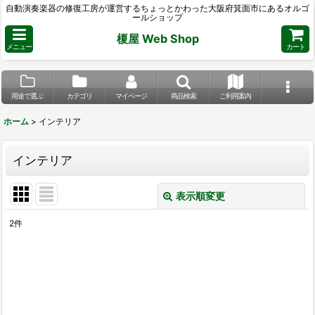
自動演奏楽器の修復工房が運営するちょっとかわった大阪府箕面市にあるオルゴ
ールショップ
榎屋 Web Shop
メニュー
カート
用途で選ぶ
カテゴリ
マイページ
商品検索
ご利用案内
ホーム
>
インテリア
インテリア
表示順変更
閉じる
2
件
表示数
:
並び順
:
絞り込む