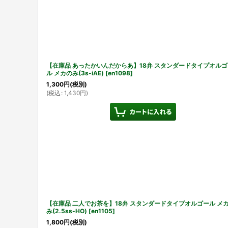
【在庫品 あったかいんだからあ】18弁 スタンダードタイプオルゴ
ル メカのみ(3s-iAE)
[
en1098
]
1,300
円
(税別)
(
税込
:
1,430
円
)
【在庫品 二人でお茶を】18弁 スタンダードタイプオルゴール メ
み(2.5ss-HO)
[
en1105
]
1,800
円
(税別)