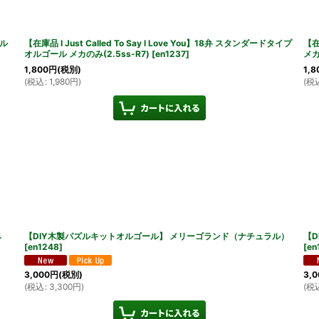
ル
【在庫品 I Just Called To Say I Love You】18弁 スタンダードタイプ
【在
オルゴール メカのみ(2.5ss-R7)
[
en1237
]
メカ
1,800
円
(税別)
1,8
(
税込
:
1,980
円
)
(
税
み
【DIY木製パズルキットオルゴール】 メリーゴランド（ナチュラル）
【D
[
en1248
]
[
en
3,000
円
(税別)
3,0
(
税込
:
3,300
円
)
(
税