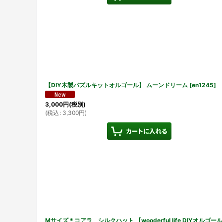
【DIY木製パズルキットオルゴール】 ムーンドリーム
[
en1245
]
3,000
円
(税別)
(
税込
:
3,300
円
)
Mサイズ＊コアラ シルクハット 【wooderful life DIYオルゴー