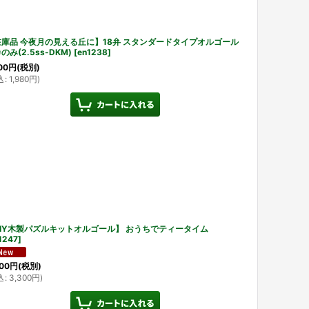
庫品 今夜月の見える丘に】18弁 スタンダードタイプオルゴール
のみ(2.5ss-DKM)
[
en1238
]
00
円
(税別)
込
:
1,980
円
)
IY木製パズルキットオルゴール】 おうちでティータイム
1247
]
00
円
(税別)
込
:
3,300
円
)