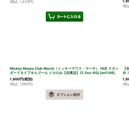
1,8
(
税込
:
1,430
円
)
(
税
み
Mickey Mouse Club March（ミッキーマウス・マーチ） 18弁 スタン
【在
ダードタイプオルゴール メカのみ【在庫品】(2.5ss-KQ)
[
en1148
]
弁 
1,800
円
(税別)
1,8
(
税込
:
1,980
円
)
(
税