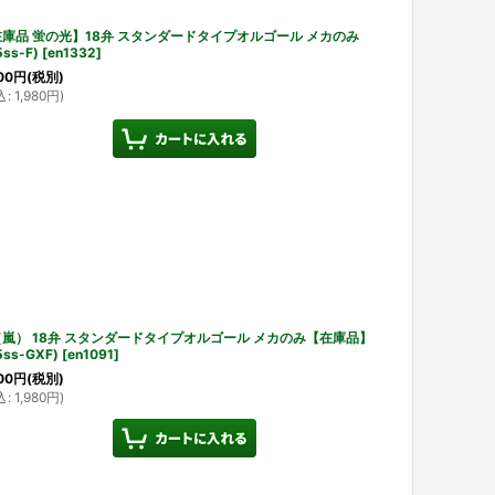
庫品 蛍の光】18弁 スタンダードタイプオルゴール メカのみ
5ss-F)
[
en1332
]
00
円
(税別)
込
:
1,980
円
)
嵐） 18弁 スタンダードタイプオルゴール メカのみ【在庫品】
5ss-GXF)
[
en1091
]
00
円
(税別)
込
:
1,980
円
)