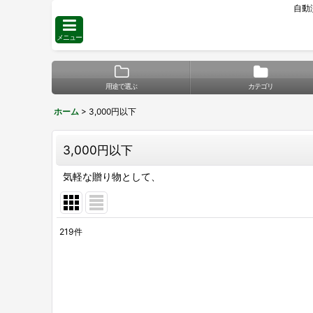
自動
メニュー
用途で選ぶ
カテゴリ
ホーム
>
3,000円以下
3,000円以下
気軽な贈り物として、
219
件
表示数
:
並び順
: