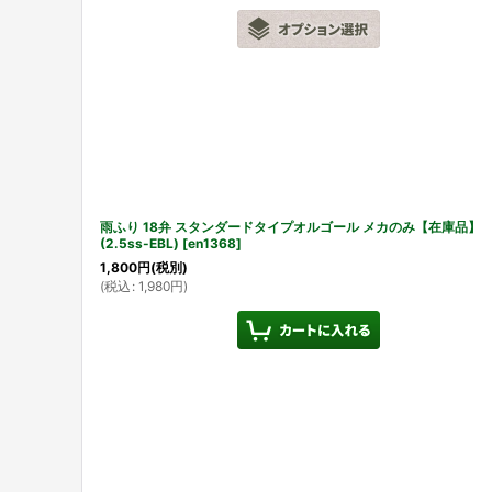
雨ふり 18弁 スタンダードタイプオルゴール メカのみ【在庫品】
(2.5ss-EBL)
[
en1368
]
1,800
円
(税別)
(
税込
:
1,980
円
)