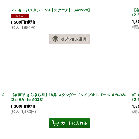
メッセージスタンド SS【スクエア】
[
en1229
]
【在
(2.
1,8
1,500
円
(税別)
(
税
(
税込
:
1,650
円
)
 メ
【在庫品 きらきら星】18弁 スタンダードタイプオルゴール メカのみ
虹（
(3s-HA)
[
en1083
]
(2.
1,300
円
(税別)
1,8
(
税込
:
1,430
円
)
(
税