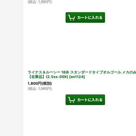
(
税込
:
1,980
円
)
ライナス＆ルーシー 18弁 スタンダードタイプオルゴール メカの
【在庫品】(2.5ss-DEK)
[
en1124
]
1,800
円
(税別)
(
税込
:
1,980
円
)