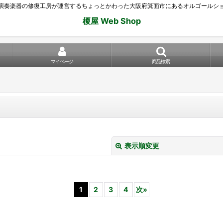
演奏楽器の修復工房が運営するちょっとかわった大阪府箕面市にあるオルゴールシ
榎屋 Web Shop
マイページ
商品検索
表示順変更
1
2
3
4
次
»