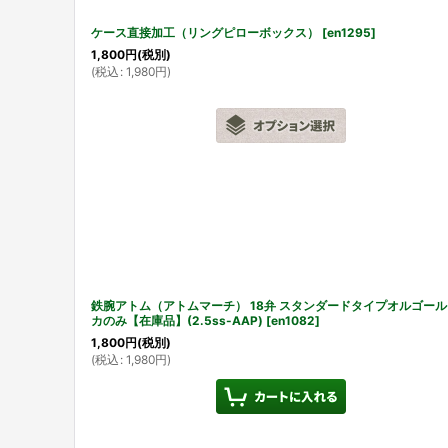
ケース直接加工（リングピローボックス）
[
en1295
]
1,800
円
(税別)
(
税込
:
1,980
円
)
鉄腕アトム（アトムマーチ） 18弁 スタンダードタイプオルゴール
カのみ【在庫品】(2.5ss-AAP)
[
en1082
]
1,800
円
(税別)
(
税込
:
1,980
円
)