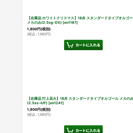
【在庫品 ホワイトクリスマス】18弁 スタンダードタイプオルゴー
メカのみ(2.5sg-DX)
[
en1187
]
1,800
円
(税別)
(
税込
:
1,980
円
)
【在庫品 打上花火】18弁 スタンダードタイプオルゴール メカの
(2.5ss-iUF)
[
en1241
]
1,800
円
(税別)
(
税込
:
1,980
円
)