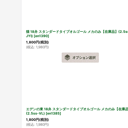
猫 18弁 スタンダードタイプオルゴール メカのみ【在庫品】(2.5s
JYI)
[
en1390
]
1,800
円
(税別)
(
税込
:
1,980
円
)
エデンの東 18弁 スタンダードタイプオルゴール メカのみ【在庫
(2.5ss-VL)
[
en1385
]
1,800
円
(税別)
(
税込
:
1,980
円
)