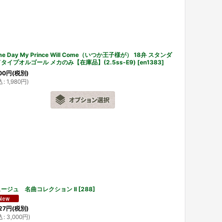
me Day My Prince Will Come（いつか王子様が） 18弁 スタンダ
タイプオルゴール メカのみ【在庫品】(2.5ss-E9)
[
en1383
]
00
円
(税別)
込
:
1,980
円
)
ージュ 名曲コレクション II
[
288
]
27
円
(税別)
込
:
3,000
円
)