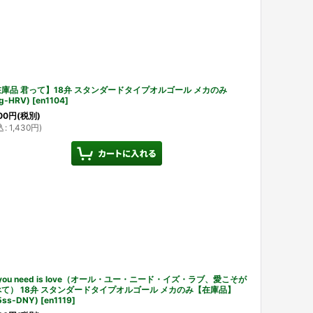
庫品 君って】18弁 スタンダードタイプオルゴール メカのみ
g-HRV)
[
en1104
]
00
円
(税別)
込
:
1,430
円
)
l you need is love（オール・ユー・ニード・イズ・ラブ、愛こそが
て） 18弁 スタンダードタイプオルゴール メカのみ【在庫品】
5ss-DNY)
[
en1119
]