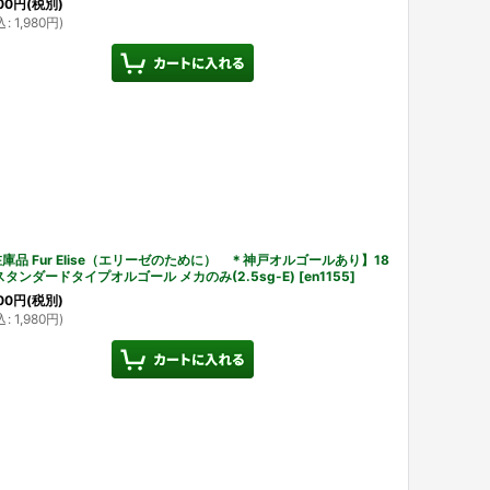
00
円
(税別)
込
:
1,980
円
)
庫品 Fur Elise（エリーゼのために） ＊神戸オルゴールあり】18
スタンダードタイプオルゴール メカのみ(2.5sg-E)
[
en1155
]
00
円
(税別)
込
:
1,980
円
)