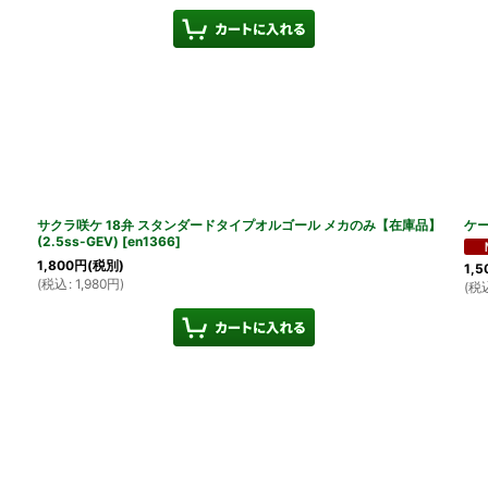
サクラ咲ケ 18弁 スタンダードタイプオルゴール メカのみ【在庫品】
ケ
(2.5ss-GEV)
[
en1366
]
1,800
円
(税別)
1,5
(
税込
:
1,980
円
)
(
税