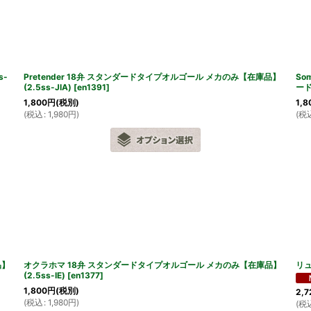
絞り込む
s-
Pretender 18弁 スタンダードタイプオルゴール メカのみ【在庫品】
So
(2.5ss-JIA)
[
en1391
]
ード
1,800
円
(税別)
1,8
(
税込
:
1,980
円
)
(
税
品】
オクラホマ 18弁 スタンダードタイプオルゴール メカのみ【在庫品】
リュ
(2.5ss-IE)
[
en1377
]
1,800
円
(税別)
2,7
(
税込
:
1,980
円
)
(
税