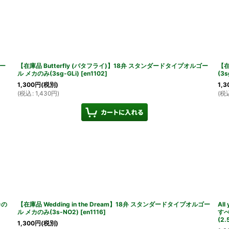
ー
【在庫品 Butterfly (バタフライ)】18弁 スタンダードタイプオルゴー
【在
ル メカのみ(3sg-GLi)
[
en1102
]
(3s
1,300
円
(税別)
1,3
(
税込
:
1,430
円
)
(
税
カの
【在庫品 Wedding in the Dream】18弁 スタンダードタイプオルゴー
Al
ル メカのみ(3s-NO2)
[
en1116
]
すべ
(2.
1,300
円
(税別)