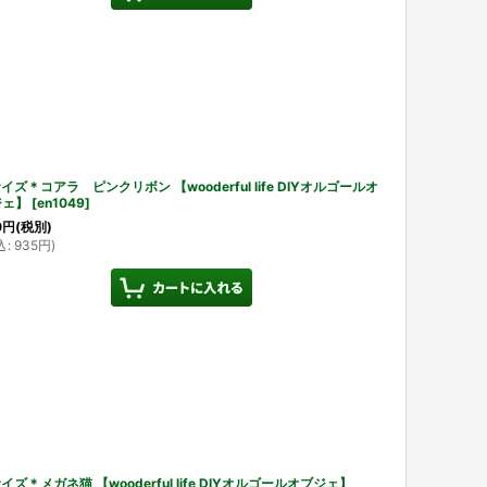
イズ＊コアラ ピンクリボン 【wooderful life DIYオルゴールオ
ジェ】
[
en1049
]
0
円
(税別)
込
:
935
円
)
イズ＊メガネ猫 【wooderful life DIYオルゴールオブジェ】