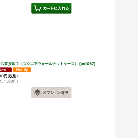
ース直接加工（スクエアウォールナットケース）
[
en1067
]
00
円
(税別)
込
:
1,650
円
)