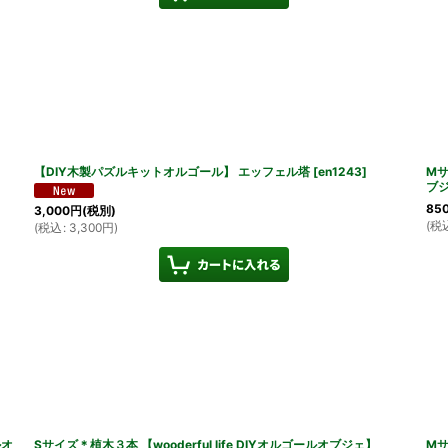
【DIY木製パズルキットオルゴール】 エッフェル塔
[
en1243
]
Mサ
ブ
85
3,000
円
(税別)
(
税
(
税込
:
3,300
円
)
ルオ
Sサイズ＊植木３本 【wooderful life DIYオルゴールオブジェ】
Mサ