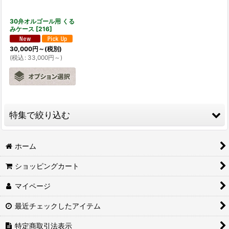
30弁オルゴール用 くる
みケース
[
216
]
30,000
円
～
(税別)
(
税込
:
33,000
円
～
)
特集で絞り込む
カスタムメイド・オルゴール
ホーム
ショッピングカート
3,000円以下
マイページ
3,001円〜5,000円
最近チェックしたアイテム
5,001円〜10,000円
特定商取引法表示