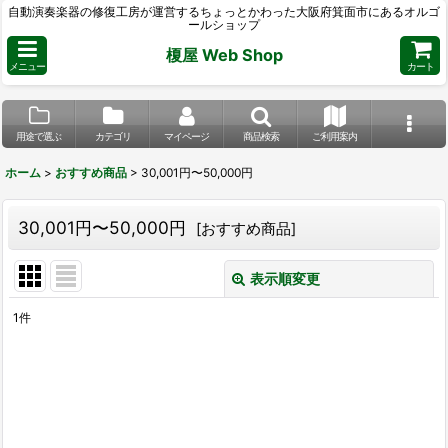
自動演奏楽器の修復工房が運営するちょっとかわった大阪府箕面市にあるオルゴ
ールショップ
榎屋 Web Shop
メニュー
カート
用途で選ぶ
カテゴリ
マイページ
商品検索
ご利用案内
ホーム
>
おすすめ商品
>
30,001円〜50,000円
30,001円〜50,000円
[
おすすめ商品
]
表示順変更
閉じる
1
件
表示数
:
並び順
:
絞り込む