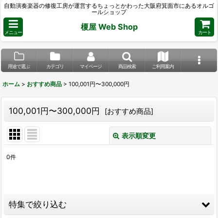
自動演奏楽器の修復工房が運営するちょっとかわった大阪府箕面市にあるオルゴ
ールショップ
榎屋 Web Shop
メニュー
カート
用途で選ぶ
カテゴリ
マイページ
商品検索
ご利用案内
ホーム
>
おすすめ商品
>
100,001円〜300,000円
100,001円〜300,000円
[
おすすめ商品
]
表示順変更
閉じる
0
件
表示数
:
並び順
:
特集で絞り込む
絞り込む