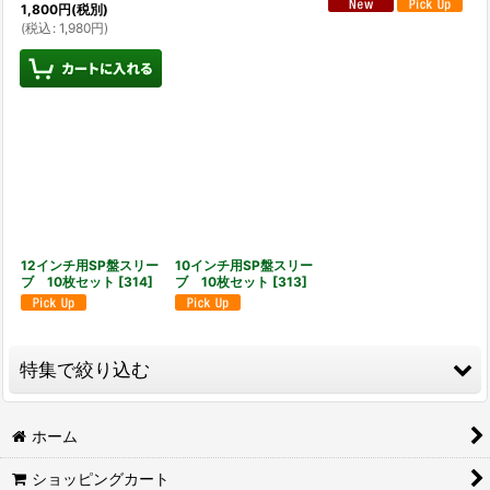
1,800
円
(税別)
(
税込
:
1,980
円
)
12インチ用SP盤スリー
10インチ用SP盤スリー
ブ 10枚セット
[
314
]
ブ 10枚セット
[
313
]
特集で絞り込む
カスタムメイド・オルゴール
ホーム
ショッピングカート
3,000円以下