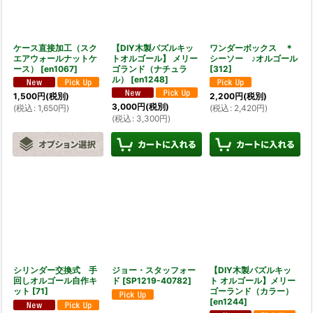
絞り込む
ケース直接加工（スク
【DIY木製パズルキッ
ワンダーボックス ＊
エアウォールナットケ
トオルゴール】 メリー
シーソー ♪オルゴール
ース）
[
en1067
]
ゴランド（ナチュラ
[
312
]
ル）
[
en1248
]
1,500
円
(税別)
2,200
円
(税別)
3,000
円
(税別)
(
税込
:
1,650
円
)
(
税込
:
2,420
円
)
(
税込
:
3,300
円
)
シリンダー交換式 手
ジョー・スタッフォー
【DIY木製パズルキッ
回しオルゴール自作キ
ド
[
SP1219-40782
]
ト オルゴール】メリー
ット
[
71
]
ゴーランド（カラー）
[
en1244
]