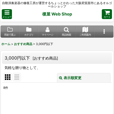
自動演奏楽器の修復工房が運営するちょっとかわった大阪府箕面市にあるオルゴ
ールショップ
榎屋 Web Shop
メニュー
カート
用途で選ぶ
カテゴリ
マイページ
商品検索
ご利用案内
ホーム
>
おすすめ商品
>
3,000円以下
3,000円以下
[
おすすめ商品
]
気軽な贈り物として、
表示順変更
閉じる
8
件
表示数
:
並び順
: