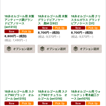
絞り込む
18弁オルゴール用 木製
18弁オルゴール用 木製
18弁オルゴール用 クリ
アンティーク調グラン
グランドピアノケー
スタルガラス グランド
ドピアノケース
ス 黒M
[
292
]
ピアノケース
[
31
]
[
en1313
]
8,700
円
～
(税別)
8,700
円
～
(税別)
6,800
円
～
(税別)
(
税込
:
9,570
円
～
)
(
税込
:
9,570
円
～
)
(
税込
:
7,480
円
～
)
18弁オルゴール用 スク
18弁オルゴール用 スク
18弁オルゴール用 ウォ
エア90ブラック オル
エア90ナチュラル オ
ールナット寄木細工ケ
ゴール
[
en1315
]
ルゴール
[
en1316
]
ース
[
en1070
]