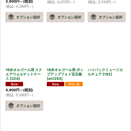
3,900
円
～
(税別)
(
税込
:
4,070
円
～
)
(
税込
:
3,740
円
～
)
(
税込
:
4,290
円
～
)
18弁オルゴール用 スク
18弁オルゴール用 ポッ
ハイバックミュージカ
エアウォルナットケー
プアップフォト宝石箱
ルチェア
[
192
]
ス
[
324
]
[
en1293
]
4,900
円
～
(税別)
(
税込
:
5,390
円
～
)