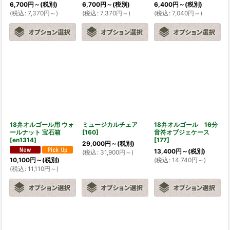
6,700
円
～
(税別)
6,700
円
～
(税別)
6,400
円
～
(税別)
(
税込
:
7,370
円
～
)
(
税込
:
7,370
円
～
)
(
税込
:
7,040
円
～
)
18弁オルゴール用 ウォ
ミュージカルチェア
18弁オルゴール 16分
ールナット 宝石箱
[
160
]
音符オブジェケース
[
en1314
]
[
177
]
29,000
円
～
(税別)
13,400
円
～
(税別)
(
税込
:
31,900
円
～
)
(
税込
:
14,740
円
～
)
10,100
円
～
(税別)
(
税込
:
11,110
円
～
)