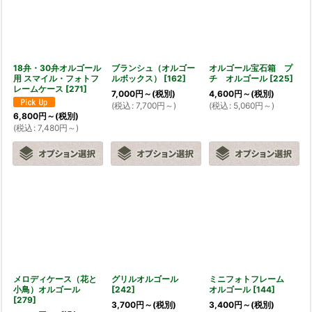
18弁・30弁オルゴール
ブランシュ（オルゴー
オルゴール宝石箱 プ
用 スマイル・フォトフ
ルボックス）
[
162
]
チ オルゴール
[
225
]
レームケース
[
271
]
7,000
円
～
(税別)
4,600
円
～
(税別)
(
税込
:
7,700
円
～
)
(
税込
:
5,060
円
～
)
6,800
円
～
(税別)
(
税込
:
7,480
円
～
)
メロディケース（花と
グリルオルゴール
ミニフォトフレーム
小鳥）オルゴール
[
242
]
オルゴール
[
144
]
[
279
]
3,700
円
～
(税別)
3,400
円
～
(税別)