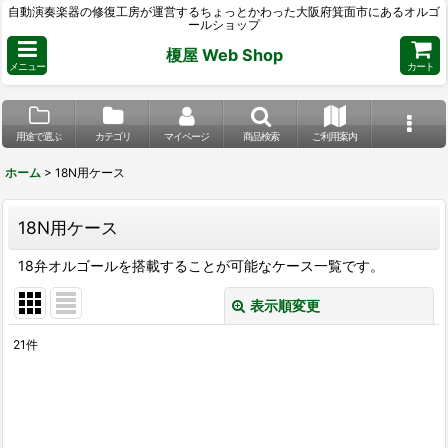
自動演奏楽器の修復工房が運営するちょっとかわった大阪府箕面市にあるオルゴ
ールショップ
榎屋 Web Shop
メニュー
カート
用途で選ぶ
カテゴリ
マイページ
商品検索
ご利用案内
ホーム
>
18N用ケース
18N用ケース
18弁オルゴールを搭載することが可能なケース一覧です。
表示順変更
閉じる
21
件
表示数
:
並び順
: