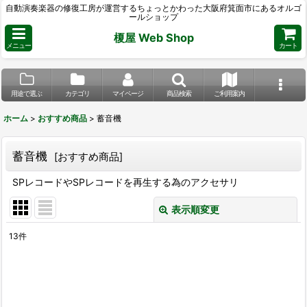
自動演奏楽器の修復工房が運営するちょっとかわった大阪府箕面市にあるオルゴ
ールショップ
榎屋 Web Shop
メニュー
カート
用途で選ぶ
カテゴリ
マイページ
商品検索
ご利用案内
ホーム
>
おすすめ商品
>
蓄音機
蓄音機
[
おすすめ商品
]
SPレコードやSPレコードを再生する為のアクセサリ
表示順変更
閉じる
13
件
サブカテゴリ
:
表示数
: