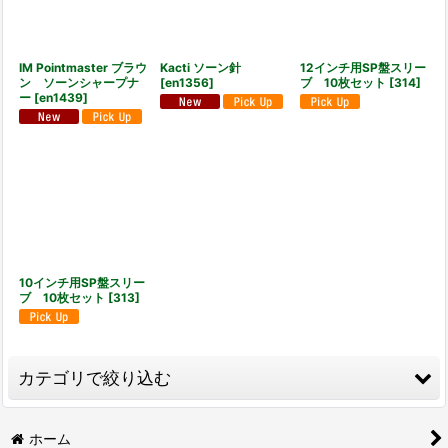
IM Pointmaster ブラウ
Kacti ソーン針
12インチ用SP盤スリー
ン ソーンシャープナ
[
en1356
]
ブ 10枚セット
[
314
]
ー
[
en1439
]
10インチ用SP盤スリー
ブ 10枚セット
[
313
]
カテゴリで絞り込む
蓄音機 (全商品)
ホーム