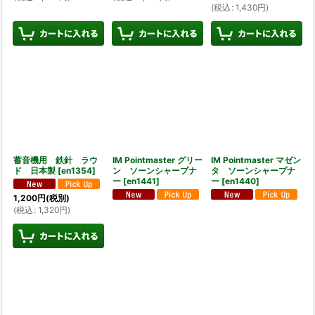
(
税込
:
1,430
円
)
蓄音機用 鉄針 ラウ
IM Pointmaster グリー
IM Pointmaster マゼン
ド 日本製
[
en1354
]
ン ソーンシャープナ
タ ソーンシャープナ
ー
[
en1441
]
ー
[
en1440
]
1,200
円
(税別)
(
税込
:
1,320
円
)