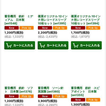
並び順
:
蓄音機用 鉄針 ミデ
榎屋オリジナル 12イン
榎屋オリジナル 10イン
絞り込む
ィアム 日本製
チ用レコードスリーブ
チ用レコードスリーブ
[
en1548
]
10枚セット
[
en1395
]
10枚セット
[
en1394
]
1,200
円
(税別)
2,200
円
(税別)
1,700
円
(税別)
(
税込
:
1,320
円
)
(
税込
:
2,420
円
)
(
税込
:
1,870
円
)
蓄音機用 鉄針 ソフ
蓄音機用 ソーン針
蓄音機用 鉄針 スピ
ト 日本製
[
en1376
]
英国製
[
en1360
]
アポイント 日本製
[
en1355
]
1,200
円
(税別)
3,900
円
(税別)
1,300
円
(税別)
(
税込
:
1,320
円
)
(
税込
:
4,290
円
)